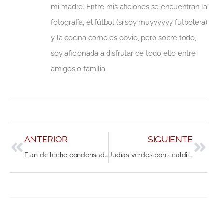
mi madre. Entre mis aficiones se encuentran la
fotografía, el fútbol (sí soy muyyyyyy futbolera)
y la cocina como es obvio, pero sobre todo,
soy aficionada a disfrutar de todo ello entre
amigos o familia.
Ant
Sig
ANTERIOR
SIGUIENTE
Flan de leche condensada
Judías verdes con «caldillo colorao»