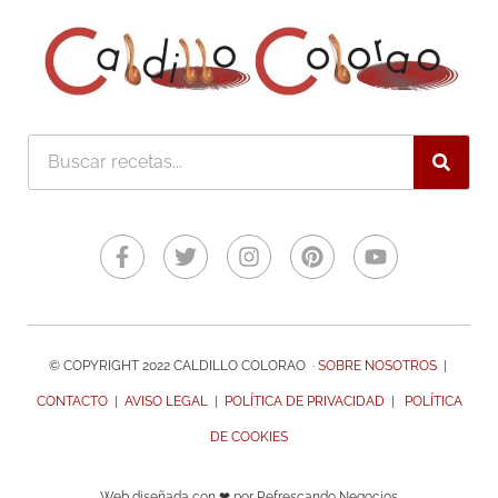
Buscar
Facebook-
Twitter
Instagram
Pinterest
Youtube
f
© COPYRIGHT 2022 CALDILLO COLORAO ·
SOBRE NOSOTROS
|
CONTACTO
|
AVISO LEGAL
|
POLÍTICA DE PRIVACIDAD
|
POLÍTICA
DE COOKIES
Web diseñada con ❤ por Refrescando Negocios