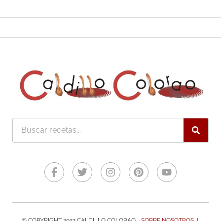
Buscar
Facebook-
Twitter
Instagram
Pinterest
Youtube
f
© COPYRIGHT 2022 CALDILLO COLORAO ·
SOBRE NOSOTROS
|