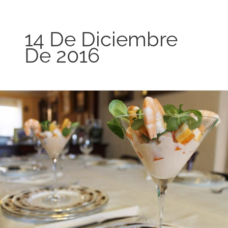
14 De Diciembre
De 2016
Cóctel
de
marisco
y
mango
con
salsa
de