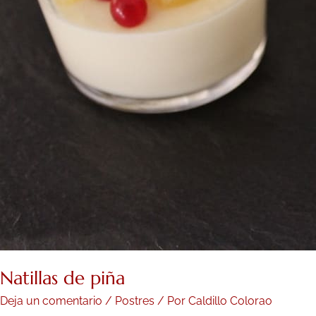
Natillas de piña
Deja un comentario
/
Postres
/ Por
Caldillo Colorao