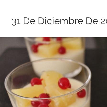
31 De Diciembre De 2
Natillas
de
piña