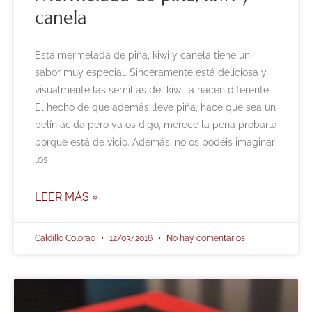
canela
Esta mermelada de piña, kiwi y canela tiene un
sabor muy especial. Sinceramente está deliciosa y
visualmente las semillas del kiwi la hacen diferente.
El hecho de que además lleve piña, hace que sea un
pelín ácida pero ya os digo, merece la pena probarla
porque está de vicio. Además, no os podéis imaginar
los
LEER MÁS »
Caldillo Colorao
12/03/2016
No hay comentarios