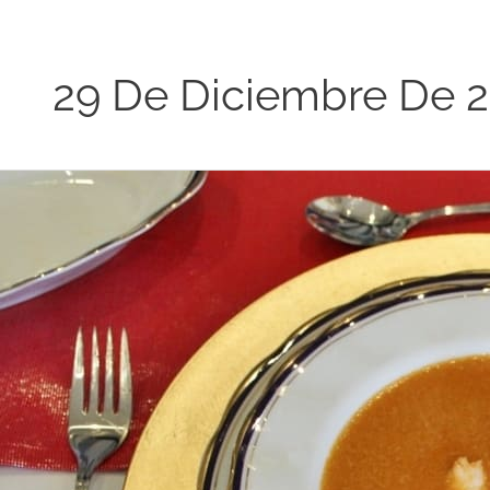
29 De Diciembre De 
Crema
de
Langostinos