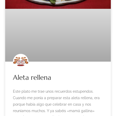
Aleta rellena
Este plato me trae unos recuerdos estupendos.
Cuando me ponía a preparar esta aleta rellena, era
porque había algo que celebrar en casa y nos
reuníamos muchos. Y ya sabéis «mamá gallina»