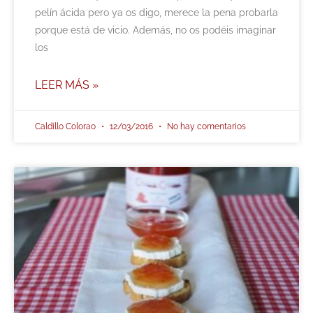
pelín ácida pero ya os digo, merece la pena probarla
porque está de vicio. Además, no os podéis imaginar
los
LEER MÁS »
Caldillo Colorao
12/03/2016
No hay comentarios