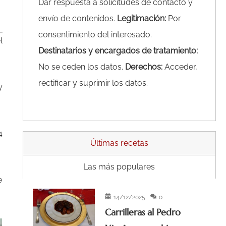
Privacidad
Dar respuesta a solicitudes de contacto y
envío de contenidos.
Legitimación:
Por
consentimiento del interesado.
l
Destinatarios y encargados de tratamiento:
No se ceden los datos.
Derechos:
Acceder,
rectificar y suprimir los datos.
y
4
Últimas recetas
Las más populares
e
14/12/2025
0
Carrilleras al Pedro