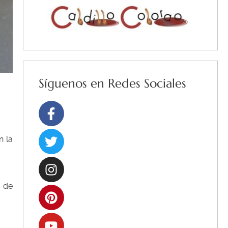
Síguenos en Redes Sociales
Facebook-
Twitter
Instagram
Pinterest
Youtube
f
n la
a de