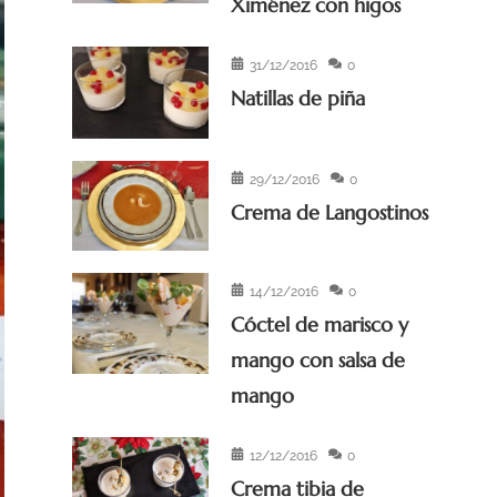
Ximénez con higos
31/12/2016
0
Natillas de piña
29/12/2016
0
Crema de Langostinos
14/12/2016
0
Cóctel de marisco y
mango con salsa de
mango
12/12/2016
0
Crema tibia de