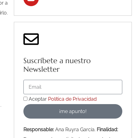
or a
rlo.
Suscríbete a nuestro
Newsletter
Email
Acepto
Aceptar
Política de Privacidad
la
¡me apunto!
Política
de
Responsable:
Ana Ruyra García.
Finalidad: