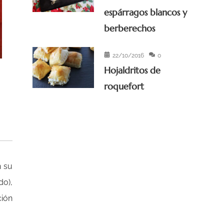
espárragos blancos y
berberechos
22/10/2016
0
Hojaldritos de
roquefort
n su
do),
ción