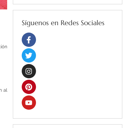
Síguenos en Redes Sociales
Facebook-
Twitter
Instagram
Pinterest
Youtube
f
ción
n al