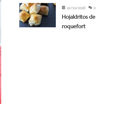
22/10/2016
0
Hojaldritos de
roquefort