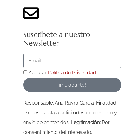
Suscríbete a nuestro
Newsletter
Email
Acepto
Aceptar
Política de Privacidad
la
¡me apunto!
Política
de
Responsable:
Ana Ruyra García.
Finalidad:
Privacidad
Dar respuesta a solicitudes de contacto y
envío de contenidos.
Legitimación:
Por
consentimiento del interesado.