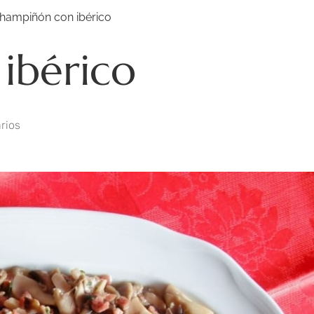
hampiñón con ibérico
ibérico
rios