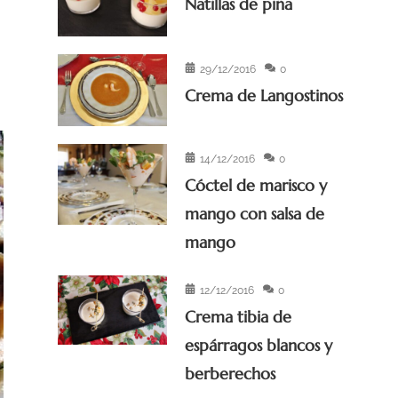
Natillas de piña
29/12/2016
0
Crema de Langostinos
14/12/2016
0
Cóctel de marisco y
mango con salsa de
mango
12/12/2016
0
Crema tibia de
espárragos blancos y
berberechos