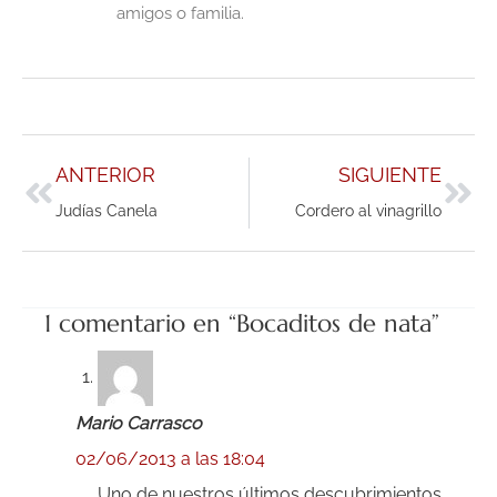
amigos o familia.
Ant
Sig
ANTERIOR
SIGUIENTE
Judías Canela
Cordero al vinagrillo
1 comentario en “Bocaditos de nata”
Mario Carrasco
02/06/2013 a las 18:04
Uno de nuestros últimos descubrimientos