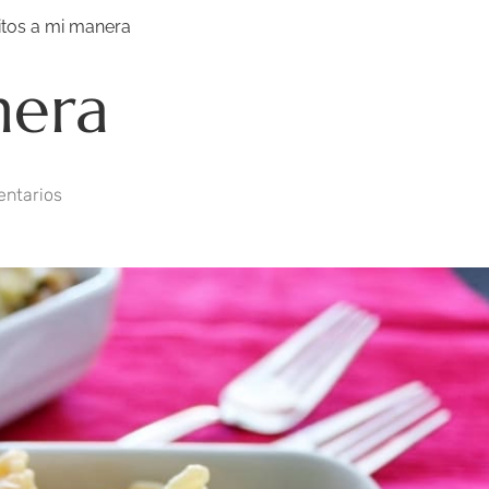
itos a mi manera
nera
ntarios