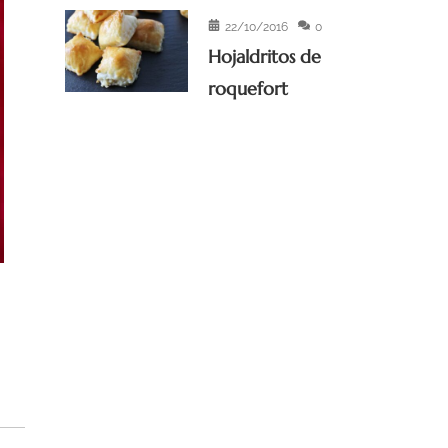
22/10/2016
0
Hojaldritos de
roquefort