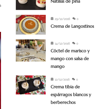
Natillas de piña
a
29/12/2016
0
Crema de Langostinos
14/12/2016
0
Cóctel de marisco y
mango con salsa de
mango
12/12/2016
0
Crema tibia de
espárragos blancos y
berberechos