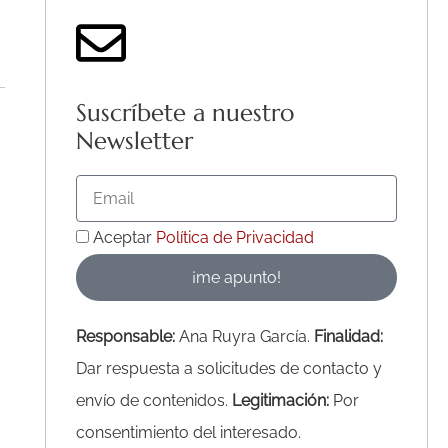
Suscríbete a nuestro
Newsletter
Email
Acepto
Aceptar
Política de Privacidad
la
¡me apunto!
Política
de
Responsable:
Ana Ruyra García.
Finalidad:
Privacidad
Dar respuesta a solicitudes de contacto y
envío de contenidos.
Legitimación:
Por
consentimiento del interesado.