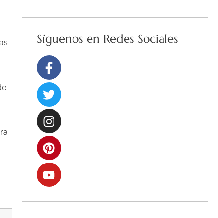
Síguenos en Redes Sociales
las
Facebook-
Twitter
Instagram
Pinterest
Youtube
f
de
era