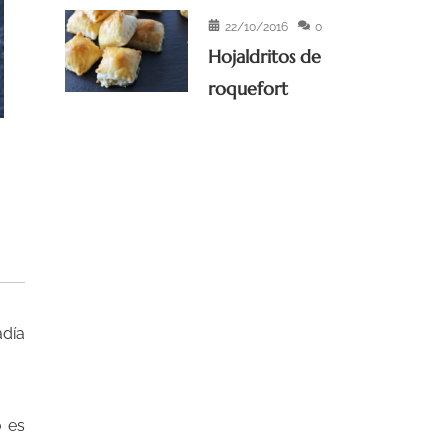
22/10/2016
0
Hojaldritos de
roquefort
adía
o es