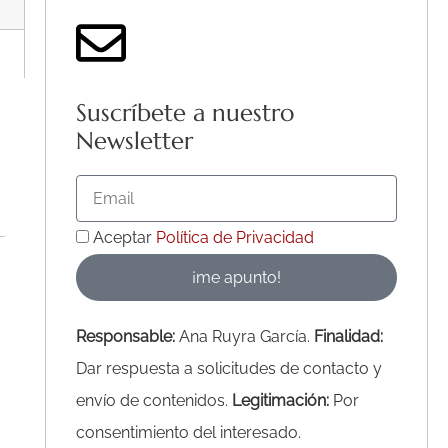
Suscríbete a nuestro
Newsletter
Email
Acepto
Aceptar
Política de Privacidad
la
¡me apunto!
Política
de
Responsable:
Ana Ruyra García.
Finalidad:
Privacidad
Dar respuesta a solicitudes de contacto y
envío de contenidos.
Legitimación:
Por
consentimiento del interesado.