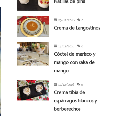
Natillas de piña
29/12/2016
0
Crema de Langostinos
14/12/2016
0
Cóctel de marisco y
mango con salsa de
mango
12/12/2016
0
Crema tibia de
espárragos blancos y
berberechos